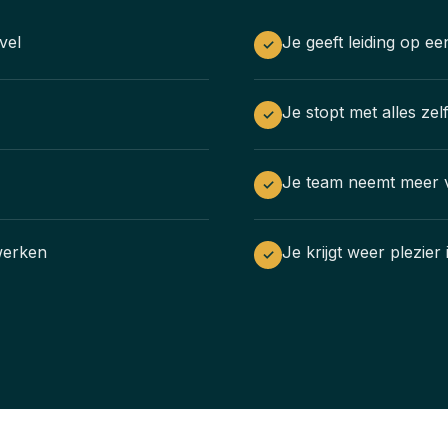
vel
Je geeft leiding op ee
✓
Je stopt met alles zel
✓
Je team neemt meer v
✓
 werken
Je krijgt weer plezier
✓