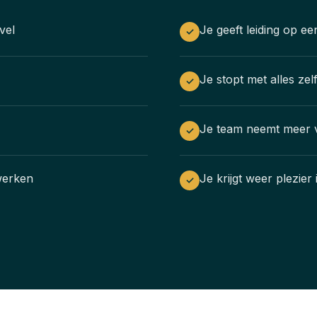
vel
Je geeft leiding op ee
✓
Je stopt met alles zel
✓
Je team neemt meer v
✓
 werken
Je krijgt weer plezier
✓